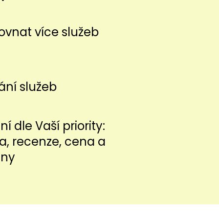
vnat více služeb
ání služeb
í dle Vaší priority:
ita, recenze, cena a
iny