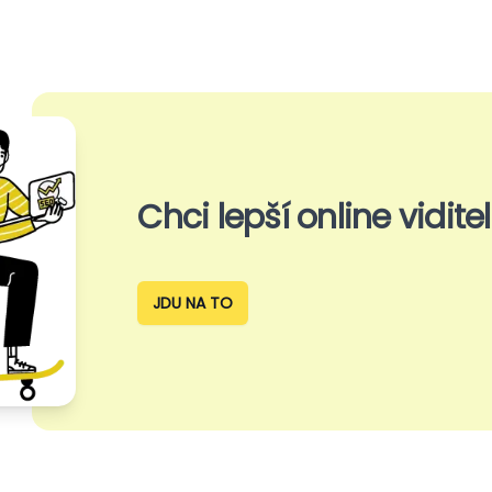
Chci lepší online
vidite
JDU NA TO