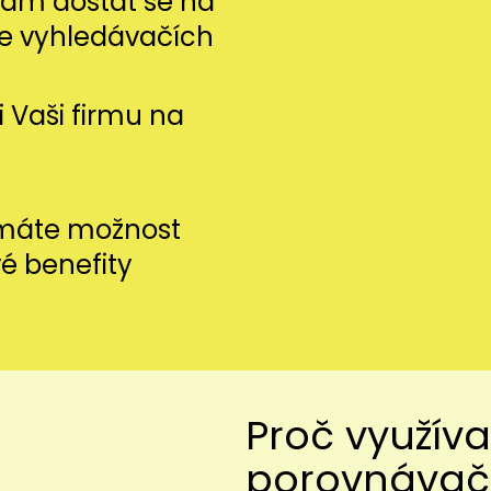
m dostat se na
ve vyhledávačích
si Vaši firmu na
 máte možnost
vé benefity
Proč využíva
porovnávač