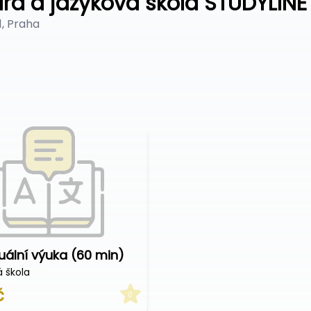
ra a jazyková škola STUDYLINE
, Praha
duální výuka (60 min)
 škola
č
0