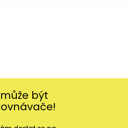
 může být
rovnávače!