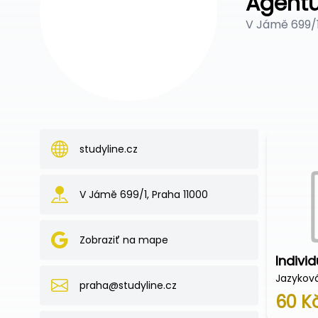
Agentu
V Jámě 699/1
studyline.cz
V Jámě 699/1, Praha 11000
Zobraziť na mape
Indivi
Jazyková
praha@studyline.cz
60 K