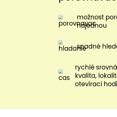
možnost poro
najednou
snadné hled
rychlé srovnán
kvalita, lokal
otevírací hod