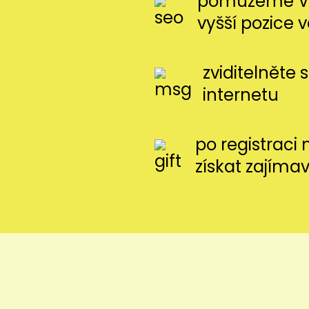
pomůžeme Vá
vyšší pozice 
zviditelněte 
internetu
po registraci
získat zajíma