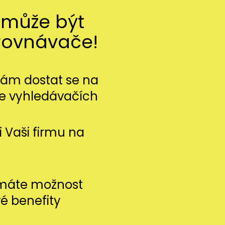
 může být
rovnávače!
m dostat se na
ve vyhledávačích
si Vaši firmu na
 máte možnost
vé benefity