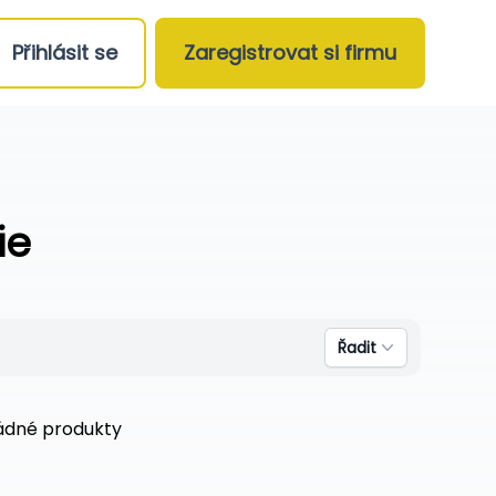
Přihlásit se
Zaregistrovat si firmu
ie
Řadit
žádné produkty