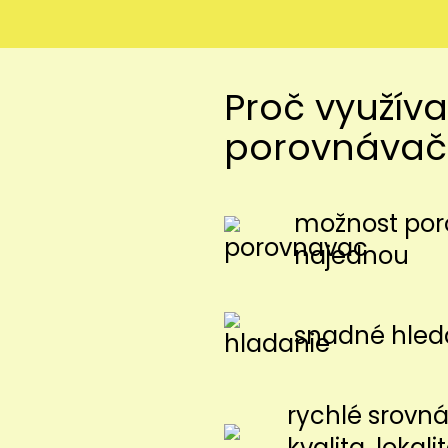
Proč využíva
porovnávač
možnost poro
najednou
snadné hled
rychlé srovnán
kvalita, lokal