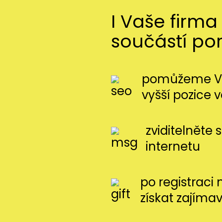
I Vaše firma
součástí po
pomůžeme Vá
vyšší pozice 
zviditelněte 
internetu
po registraci
získat zajíma