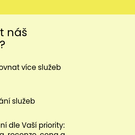
t náš
?
vnat více služeb
ání služeb
í dle Vaší priority:
ita, recenze, cena a