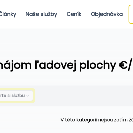
Články
Naše služby
Ceník
Objednávka
nájom ľadovej plochy €
rte si službu
V této kategorii nejsou zatím 