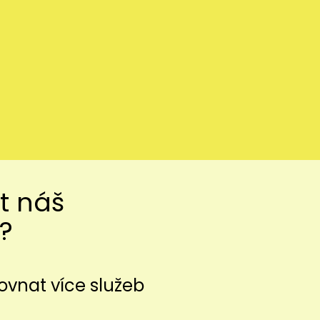
t náš
?
vnat více služeb