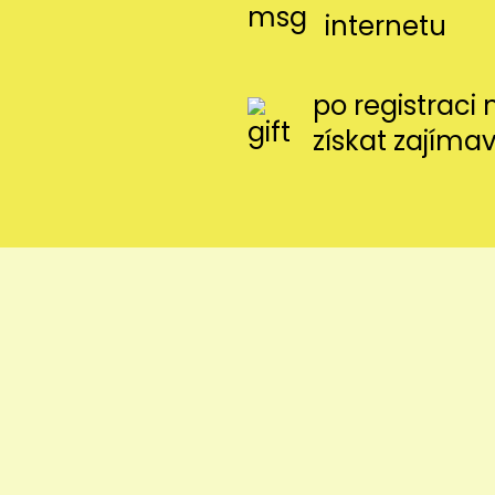
internetu
po registraci
získat zajíma