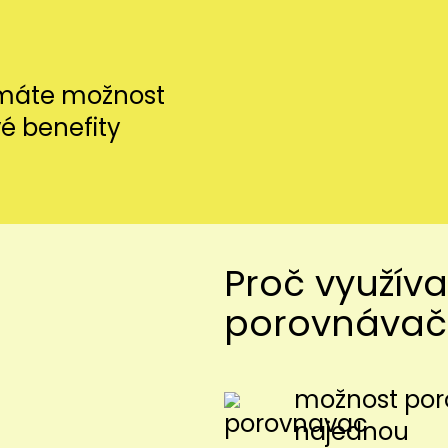
 máte možnost
vé benefity
Proč využíva
porovnávač
možnost poro
najednou