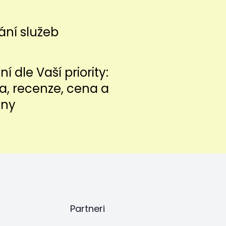
ání služeb
í dle Vaší priority:
ita, recenze, cena a
iny
Partneri