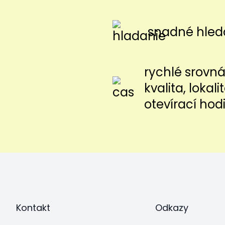
snadné hled
rychlé srovnán
kvalita, lokal
otevírací hod
Kontakt
Odkazy