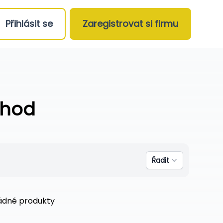
Přihlásit se
Zaregistrovat si firmu
/hod
Řadit
žádné produkty