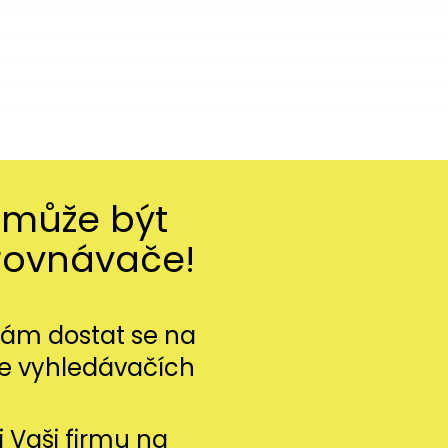
 může být
rovnávače!
m dostat se na
ve vyhledávačích
si Vaši firmu na