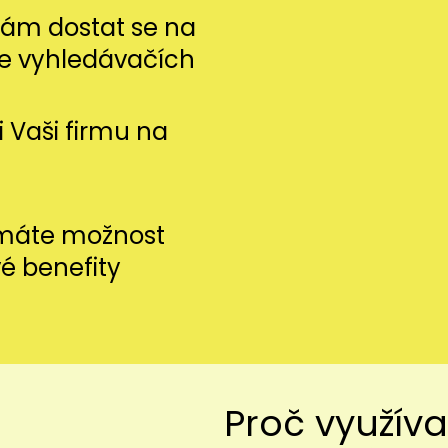
m dostat se na
ve vyhledávačích
si Vaši firmu na
 máte možnost
vé benefity
Proč využíva