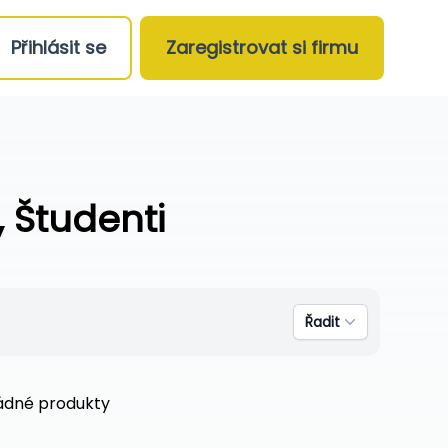
Přihlásit se
Zaregistrovat si firmu
 Študenti
Řadit
žádné produkty