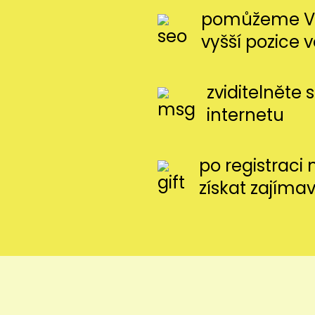
pomůžeme Vá
vyšší pozice 
zviditelněte 
internetu
po registraci
získat zajíma