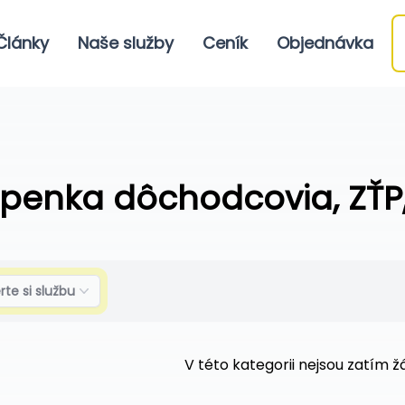
Články
Naše služby
Ceník
Objednávka
penka dôchodcovia, ZŤP,
rte si službu
V této kategorii nejsou zatím 