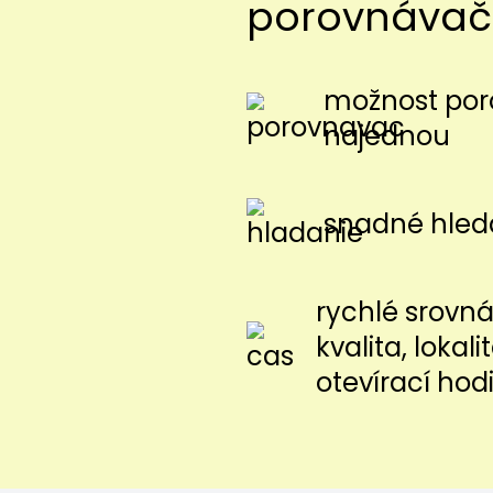
porovnávač
možnost poro
najednou
snadné hled
rychlé srovnán
kvalita, lokal
otevírací hod