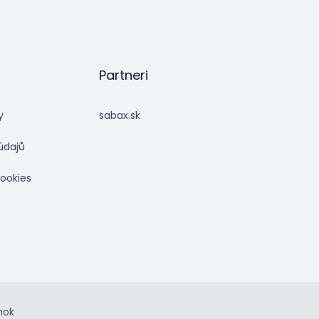
Partneri
y
sabax.sk
údajů
cookies
nok