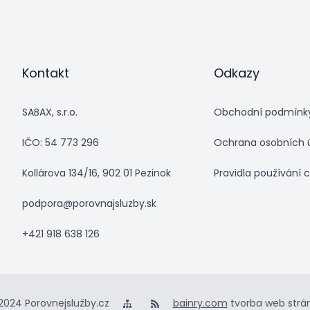
Kontakt
Odkazy
SABAX, s.r.o.
Obchodní podmínk
IČO: 54 773 296
Ochrana osobních 
Kollárova 134/16, 902 01 Pezinok
Pravidla používání 
podpora@porovnajsluzby.sk
+421 918 638 126
2024 Porovnejslužby.cz
bainry.com
tvorba web strá