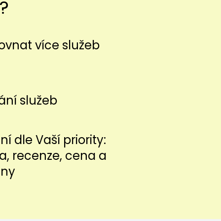
?
vnat více služeb
ání služeb
í dle Vaší priority:
ita, recenze, cena a
iny